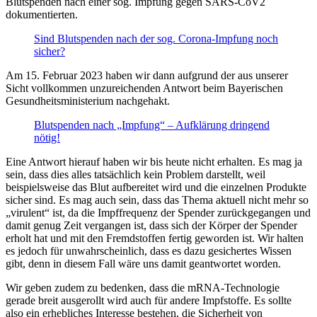
Blutspenden nach einer sog. Impfung gegen SARS-CoV2
dokumentierten.
Sind Blutspenden nach der sog. Corona-Impfung noch
sicher?
Am 15. Februar 2023 haben wir dann aufgrund der aus unserer
Sicht vollkommen unzureichenden Antwort beim Bayerischen
Gesundheitsministerium nachgehakt.
Blutspenden nach „Impfung“ – Aufklärung dringend
nötig!
Eine Antwort hierauf haben wir bis heute nicht erhalten. Es mag ja
sein, dass dies alles tatsächlich kein Problem darstellt, weil
beispielsweise das Blut aufbereitet wird und die einzelnen Produkte
sicher sind. Es mag auch sein, dass das Thema aktuell nicht mehr so
„virulent“ ist, da die Impffrequenz der Spender zurückgegangen und
damit genug Zeit vergangen ist, dass sich der Körper der Spender
erholt hat und mit den Fremdstoffen fertig geworden ist. Wir halten
es jedoch für unwahrscheinlich, dass es dazu gesichertes Wissen
gibt, denn in diesem Fall wäre uns damit geantwortet worden.
Wir geben zudem zu bedenken, dass die mRNA-Technologie
gerade breit ausgerollt wird auch für andere Impfstoffe. Es sollte
also ein erhebliches Interesse bestehen, die Sicherheit von