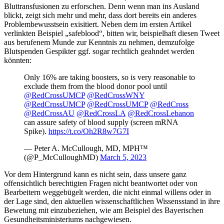
Bluttransfusionen zu erforschen. Denn wenn man ins Ausland
blickt, zeigt sich mehr und mehr, dass dort bereits ein anderes
Problembewusstsein exisitiert. Neben dem im ersten Artikel
verlinkten Beispiel „safeblood“, bitten wir, beispielhaft diesen Tweet
aus berufenem Munde zur Kenntnis zu nehmen, demzufolge
Blutspenden Gespikter ggf. sogar rechtlich geahndet werden
könnten:
Only 16% are taking boosters, so is very reasonable to
exclude them from the blood donor pool until
@RedCrossUMCP
@RedCrossWNY
@RedCrossUMCP
@RedCrossUMCP
@RedCross
@RedCrossAU
@RedCrossLA
@RedCrossLebanon
can assure safety of blood supply (screen mRNA
Spike).
https://t.co/Oh2R8w7G7I
— Peter A. McCullough, MD, MPH™
(@P_McCulloughMD)
March 5, 2023
Vor dem Hintergrund kann es nicht sein, dass unsere ganz
offensichtlich berechtigten Fragen nicht beantwortet oder von
Bearbeitern weggebügelt werden, die nicht einmal willens oder in
der Lage sind, den aktuellen wissenschaftlichen Wissensstand in ihre
Bewetung mit einzubeziehen, wie am Beispiel des Bayerischen
Gesundheitsministeriums nachgewiesen.