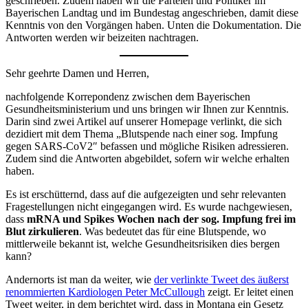
geschrieben. Zudem haben wir die Parteien und Politiker im
Bayerischen Landtag und im Bundestag angeschrieben, damit diese
Kenntnis von den Vorgängen haben. Unten die Dokumentation. Die
Antworten werden wir beizeiten nachtragen.
Sehr geehrte Damen und Herren,
nachfolgende Korrepondenz zwischen dem Bayerischen
Gesundheitsministerium und uns bringen wir Ihnen zur Kenntnis.
Darin sind zwei Artikel auf unserer Homepage verlinkt, die sich
dezidiert mit dem Thema „Blutspende nach einer sog. Impfung
gegen SARS-CoV2″ befassen und mögliche Risiken adressieren.
Zudem sind die Antworten abgebildet, sofern wir welche erhalten
haben.
Es ist erschütternd, dass auf die aufgezeigten und sehr relevanten
Fragestellungen nicht eingegangen wird. Es wurde nachgewiesen,
dass
mRNA und Spikes Wochen nach der sog. Impfung frei im
Blut zirkulieren
. Was bedeutet das für eine Blutspende, wo
mittlerweile bekannt ist, welche Gesundheitsrisiken dies bergen
kann?
Andernorts ist man da weiter, wie
der verlinkte Tweet des äußerst
renommierten Kardiologen Peter McCullough
zeigt. Er leitet einen
Tweet weiter, in dem berichtet wird, dass in Montana ein Gesetz